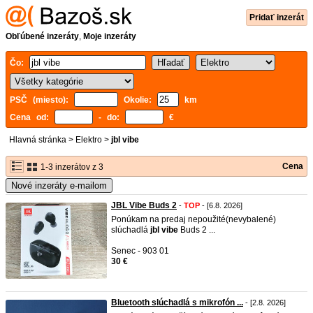
Pridať inzerát
Obľúbené inzeráty
,
Moje inzeráty
Čo:
PSČ (miesto):
Okolie:
km
Cena od:
- do:
€
Hlavná stránka
>
Elektro
>
jbl vibe
Cena
1-3 inzerátov z 3
Nové inzeráty e-mailom
JBL Vibe Buds 2
-
TOP
- [6.8. 2026]
Ponúkam na predaj nepoužité(nevybalené)
slúchadlá
jbl
vibe
Buds 2 ...
Senec - 903 01
30 €
Bluetooth slúchadlá s mikrofón ...
- [2.8. 2026]