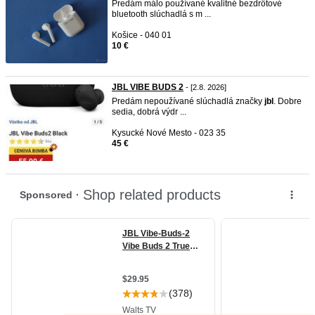
Predám málo používané kvalitné bezdrôtové
bluetooth slúchadlá s m ...
Košice - 040 01
10 €
JBL VIBE BUDS 2
- [2.8. 2026]
Predám nepoužívané slúchadlá značky
jbl
. Dobre
sedia, dobrá výdr ...
Kysucké Nové Mesto - 023 35
45 €