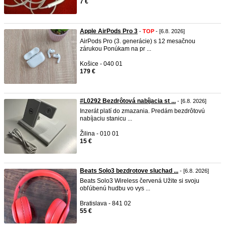
7 €
Apple AirPods Pro 3
-
TOP
- [6.8. 2026]
AirPods Pro (3. generácie) s 12 mesačnou
zárukou Ponúkam na pr ...
Košice - 040 01
179 €
#L0292 Bezdrôtová nabíjacia st ...
- [6.8. 2026]
Inzerát platí do zmazania. Predám bezdrôtovú
nabíjaciu stanicu ...
Žilina - 010 01
15 €
Beats Solo3 bezdrotove sluchad ...
- [6.8. 2026]
Beats Solo3 Wireless červená Užite si svoju
obľúbenú hudbu vo vys ...
Bratislava - 841 02
55 €