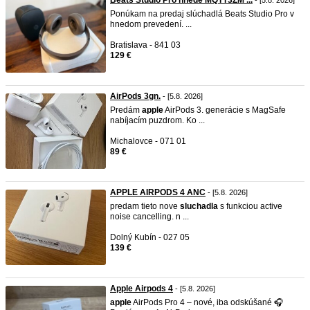
Beats Studio Pro hnedé MQTT3ZM ...
- [5.8. 2026]
Ponúkam na predaj slúchadlá Beats Studio Pro v
hnedom prevedení. ...
Bratislava - 841 03
129 €
AirPods 3gn.
- [5.8. 2026]
Predám
apple
AirPods 3. generácie s MagSafe
nabíjacím puzdrom. Ko ...
Michalovce - 071 01
89 €
APPLE AIRPODS 4 ANC
- [5.8. 2026]
predam tieto nove
sluchadla
s funkciou active
noise cancelling. n ...
Dolný Kubín - 027 05
139 €
Apple Airpods 4
- [5.8. 2026]
apple
AirPods Pro 4 – nové, iba odskúšané 🎧