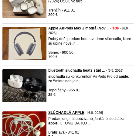
(2024) USBC vo farb ...
Trenčín - 911 01
290 €
Apple AirPods Max 2 modrá (Nov ...
-
TOP
- [6.8.
2026]
Dobrý deň, predám hore uvedené slúchadlá, ktoré
sú úplne nové, n ...
Senec - 900 50
399 €
bluetooth sluchadla beats stud ...
- [6.8. 2026]
sluchadla
su konkurentom AirPods Pro od
apple
.
za 5minut nabijete ...
Topoľčany - 955 01
35 €
SLÚCHADLÁ APPLE
- [6.8. 2026]
Predám originál používané, funkčné sluchátka
apple
. K TOMU DARUJ ...
Bratislava - 841 01