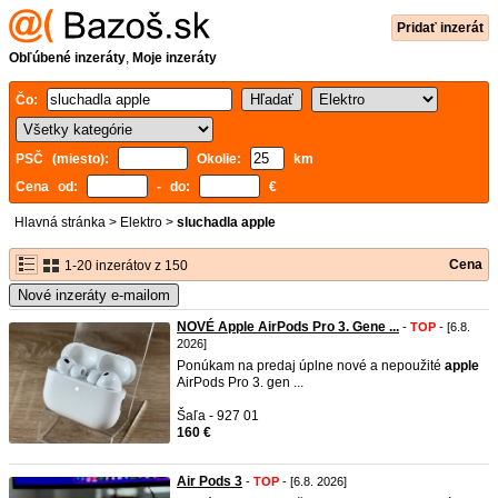
Pridať inzerát
Obľúbené inzeráty
,
Moje inzeráty
Čo:
PSČ (miesto):
Okolie:
km
Cena od:
- do:
€
Hlavná stránka
>
Elektro
>
sluchadla apple
Cena
1-20 inzerátov z 150
Nové inzeráty e-mailom
NOVÉ Apple AirPods Pro 3. Gene ...
-
TOP
- [6.8.
2026]
Ponúkam na predaj úplne nové a nepoužité
apple
AirPods Pro 3. gen ...
Šaľa - 927 01
160 €
Air Pods 3
-
TOP
- [6.8. 2026]