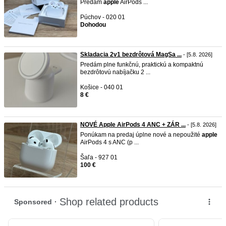
Predám
apple
AirPods ...
Púchov - 020 01
Dohodou
Skladacia 2v1 bezdrôtová MagSa ...
- [5.8. 2026]
Predám plne funkčnú, praktickú a kompaktnú
bezdrôtovú nabíjačku 2 ...
Košice - 040 01
8 €
NOVÉ Apple AirPods 4 ANC + ZÁR ...
- [5.8. 2026]
Ponúkam na predaj úplne nové a nepoužité
apple
AirPods 4 s ANC (p ...
Šaľa - 927 01
100 €