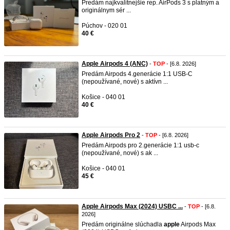
Predám najkvalitnejšie rep. AirPods 3 s platným a
originálnym sér ...
Púchov - 020 01
40 €
Apple Airpods 4 (ANC)
-
TOP
- [6.8. 2026]
Predám Airpods 4.generácie 1:1 USB-C
(nepoužívané, nové) s aktívn ...
Košice - 040 01
40 €
Apple Airpods Pro 2
-
TOP
- [6.8. 2026]
Predám Airpods pro 2.generácie 1:1 usb-c
(nepoužívané, nové) s ak ...
Košice - 040 01
45 €
Apple Airpods Max (2024) USBC ...
-
TOP
- [6.8.
2026]
Predám originálne slúchadla
apple
Airpods Max