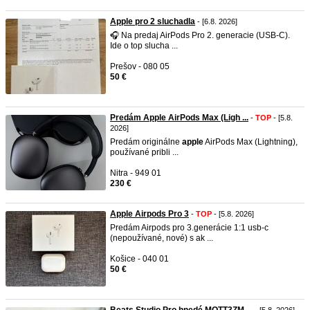
Apple pro 2 sluchadla
- [6.8. 2026]
🎧 Na predaj AirPods Pro 2. generacie (USB-C).
Ide o top slucha ...
Prešov - 080 05
50 €
Predám Apple AirPods Max (Ligh ...
-
TOP
- [5.8.
2026]
Predám originálne
apple
AirPods Max (Lightning),
používané pribli ...
Nitra - 949 01
230 €
Apple Airpods Pro 3
-
TOP
- [5.8. 2026]
Predám Airpods pro 3.generácie 1:1 usb-c
(nepoužívané, nové) s ak ...
Košice - 040 01
50 €