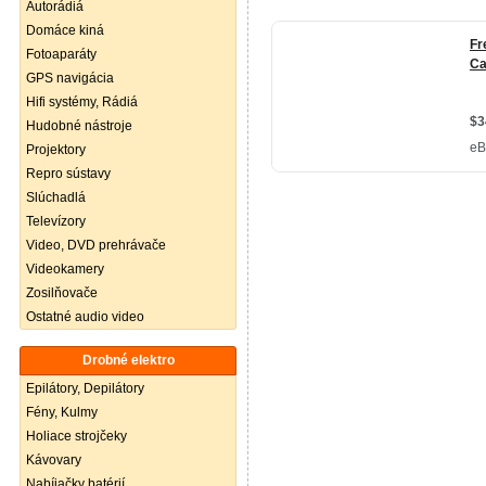
Autorádiá
Domáce kiná
Fotoaparáty
GPS navigácia
Hifi systémy, Rádiá
Hudobné nástroje
Projektory
Repro sústavy
Slúchadlá
Televízory
Video, DVD prehrávače
Videokamery
Zosilňovače
Ostatné audio video
Drobné elektro
Epilátory, Depilátory
Fény, Kulmy
Holiace strojčeky
Kávovary
Nabíjačky batérií