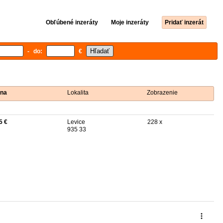
Obľúbené inzeráty
Moje inzeráty
Pridať inzerát
- do:
€
na
Lokalita
Zobrazenie
5 €
Levice
228 x
935 33