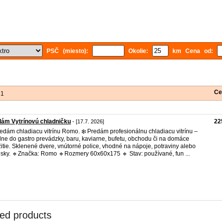
PSČ (miesto):
Okolie:
km Cena od:
Ce
 1
ám Vytrínovú chladničku
22
- [17.7. 2026]
redám chladiacu vitrínu Romo. ❄️ Predám profesionálnu chladiacu vitrínu –
lne do gastro prevádzky, baru, kaviarne, bufetu, obchodu či na domáce
itie. Sklenené dvere, vnútorné police, vhodné na nápoje, potraviny alebo
sky. 🔹Značka: Romo 🔹Rozmery 60x60x175 🔹 Stav: používané, fun ...