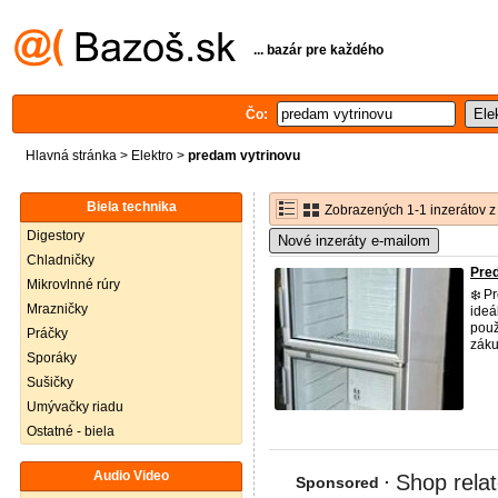
... bazár pre každého
Čo:
Hlavná stránka
>
Elektro
>
predam vytrinovu
Biela technika
Zobrazených 1-1 inzerátov z
Digestory
Nové inzeráty e-mailom
Chladničky
Pred
Mikrovlnné rúry
❄️ P
Mrazničky
ideá
použ
Práčky
záku
Sporáky
Sušičky
Umývačky riadu
Ostatné - biela
Audio Video